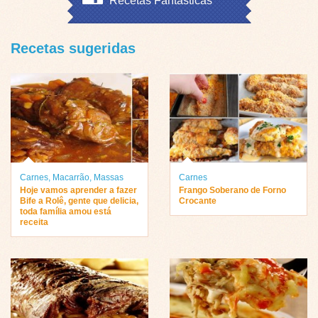
Recetas Fantásticas
Recetas sugeridas
Carnes
,
Macarrão
,
Massas
Carnes
Hoje vamos aprender a fazer
Frango Soberano de Forno
Bife a Rolê, gente que delicia,
Crocante
toda família amou está
receita