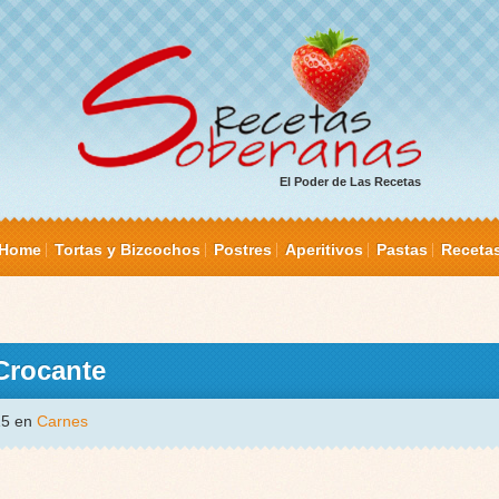
El Poder de Las Recetas
Home
Tortas y Bizcochos
Postres
Aperitivos
Pastas
Receta
Crocante
015 en
Carnes