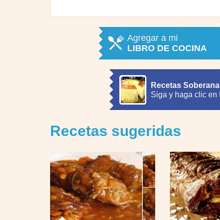
Agregar a mi
LIBRO DE COCINA
Recetas Soberana
Siga y haga clic en
Recetas sugeridas