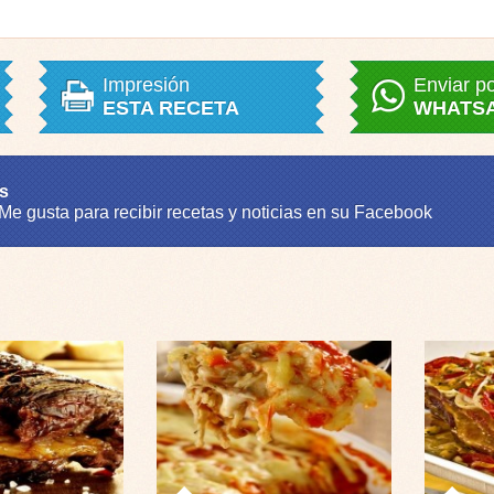
Impresión
Enviar p
ESTA RECETA
WHATS
s
 Me gusta para recibir recetas y noticias en su Facebook