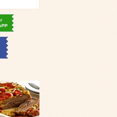
or
APP