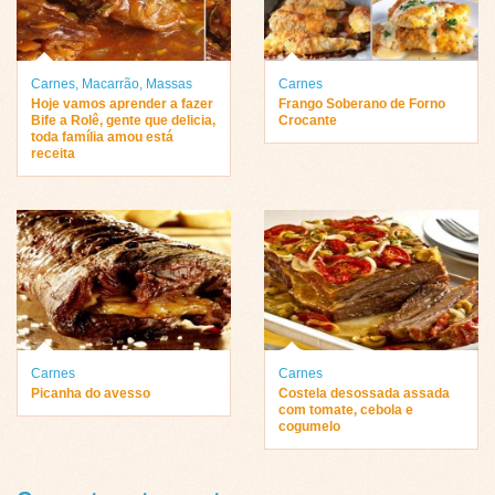
Carnes
,
Macarrão
,
Massas
Carnes
Hoje vamos aprender a fazer
Frango Soberano de Forno
Bife a Rolê, gente que delicia,
Crocante
toda família amou está
receita
Carnes
Carnes
Picanha do avesso
Costela desossada assada
com tomate, cebola e
cogumelo