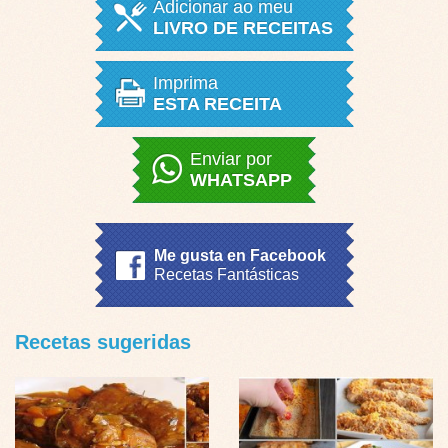
Adicionar ao meu
LIVRO DE RECEITAS
Imprima
ESTA RECEITA
Enviar por
WHATSAPP
Me gusta en Facebook
Recetas Fantásticas
Recetas sugeridas