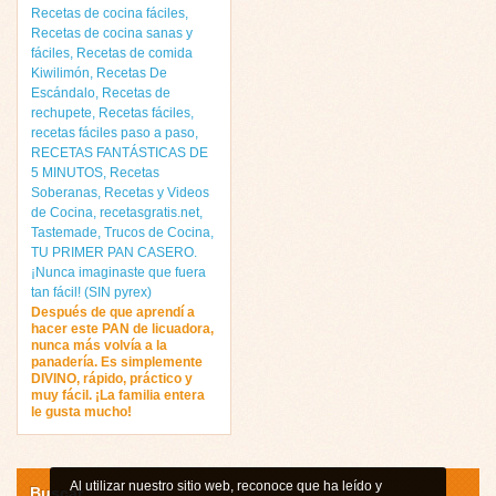
Recetas de cocina fáciles
,
Recetas de cocina sanas y
fáciles
,
Recetas de comida
Kiwilimón
,
Recetas De
Escándalo
,
Recetas de
rechupete
,
Recetas fáciles
,
recetas fáciles paso a paso
,
RECETAS FANTÁSTICAS DE
5 MINUTOS
,
Recetas
Soberanas
,
Recetas y Videos
de Cocina
,
recetasgratis.net
,
Tastemade
,
Trucos de Cocina
,
TU PRIMER PAN CASERO.
¡Nunca imaginaste que fuera
tan fácil! (SIN pyrex)
Después de que aprendí a
hacer este PAN de licuadora,
nunca más volvía a la
panadería. Es simplemente
DIVINO, rápido, práctico y
muy fácil. ¡La familia entera
le gusta mucho!
Al utilizar nuestro sitio web, reconoce que ha leído y
Buscar