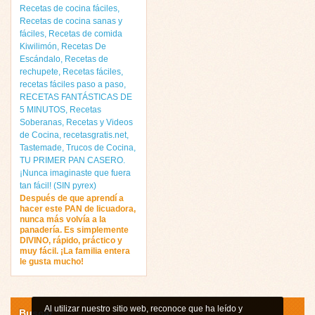
Recetas de cocina fáciles
,
Recetas de cocina sanas y
fáciles
,
Recetas de comida
Kiwilimón
,
Recetas De
Escándalo
,
Recetas de
rechupete
,
Recetas fáciles
,
recetas fáciles paso a paso
,
RECETAS FANTÁSTICAS DE
5 MINUTOS
,
Recetas
Soberanas
,
Recetas y Videos
de Cocina
,
recetasgratis.net
,
Tastemade
,
Trucos de Cocina
,
TU PRIMER PAN CASERO.
¡Nunca imaginaste que fuera
tan fácil! (SIN pyrex)
Después de que aprendí a
hacer este PAN de licuadora,
nunca más volvía a la
panadería. Es simplemente
DIVINO, rápido, práctico y
muy fácil. ¡La familia entera
le gusta mucho!
Al utilizar nuestro sitio web, reconoce que ha leído y
Buscar