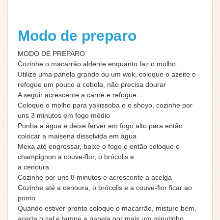
Modo de preparo
MODO DE PREPARO
Cozinhe o macarrão aldente enquanto faz o molho
Utilize uma panela grande ou um wok, coloque o azeite e
refogue um pouco a cebola, não precisa dourar
A seguir acrescente a carne e refogue
Coloque o molho para yakissoba e o shoyo, cozinhe por
uns 3 minutos em fogo médio
Ponha a água e deixe ferver em fogo alto para então
colocar a maisena dissolvida em água
Mexa até engrossar, baixe o fogo e então coloque o
champignon a couve-flor, o brócolis e
a cenoura
Cozinhe por uns 8 minutos e acrescente a acelga
Cozinhe até a cenoura, o brócolis e a couve-flor ficar ao
ponto
Quando estiver pronto coloque o macarrão, misture bem,
acerte o sal e tampe a panela por mais um minutinho