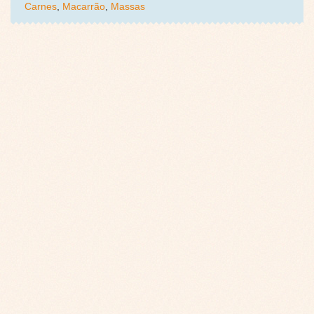
Carnes
,
Macarrão
,
Massas