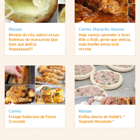
Massas
Carnes
,
Macarrão
,
Massas
Menina do céu, adorei essas
Hoje vamos aprender a fazer
Bolinhas de mussarela Que
Bife a Rolê, gente que delicia,
bom que delícia
toda família amou está
Haaaaaaaa!!!
receita
Carnes
Massas
Frango Soberano de Forno
Esfiha aberta do Habib’s ”
Crocante
Segredo Revelado “