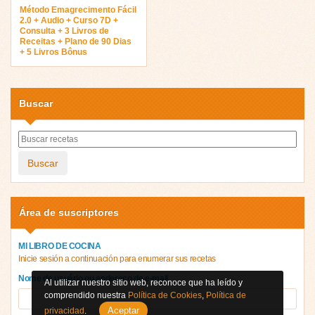
Método Emagrecimento Fácil
2.0 + Audio + Curso 7D +
Consulta + 3 Livros de
Receitas + Plano de 90 Dias
+ 5 Livros Bônus
Buscar
Buscar
Área de suscriptores
MI LIBRO DE COCINA
Inicie sesión a continuación para enumerar sus recetas
Nome de usuário ou endereço de e-mail
Al utilizar nuestro sitio web, reconoce que ha leído y
comprendido nuestra
Política de Cookies
,
Política de
Aceptar
privacidad
.