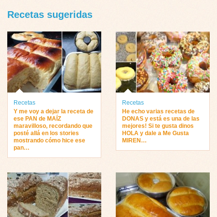
Recetas sugeridas
Recetas
Recetas
Y me voy a dejar la receta de
He echo varias recetas de
ese PAN de MAÍZ
DONAS y está es una de las
maravilloso, recordando que
mejores! Si te gusta dinos
posté allá en los stories
HOLA y dale a Me Gusta
mostrando cómo hice ese
MIREN…
pan…