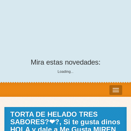
Mira estas novedades:
Loading...
TORTA DE HELADO TRES
SABORES?❤?, Si te gusta dinos
HOLA y dale a Me Gusta MIREN