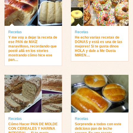
Recetas
Recetas
Y me voy a dejar la receta de
He echo varias recetas de
ese PAN de MAÍZ
DONAS y está es una de las
maravilloso, recordando que
mejores! Si te gusta dinos
posté allá en los stories
HOLA y dale a Me Gusta
mostrando cómo hice ese
MIREN…
pan…
Recetas
Recetas
Cómo Hacer PAN DE MOLDE
Sorprende a todos con este
CON CEREALES Y HARINA
delicioso pan de leche
INTEGRAL… Si te gusta
casero, Es una receta