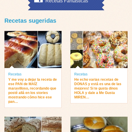
Recetas Fantásticas
Recetas sugeridas
Recetas
Recetas
Y me voy a dejar la receta de
He echo varias recetas de
ese PAN de MAÍZ
DONAS y está es una de las
maravilloso, recordando que
mejores! Si te gusta dinos
posté allá en los stories
HOLA y dale a Me Gusta
mostrando cómo hice ese
MIREN…
pan…