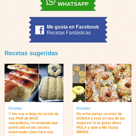
WHATSAPP
Me gusta en Facebook
Recetas Fantásticas
Recetas sugeridas
Recetas
Recetas
Y me voy a dejar la receta de
He echo varias recetas de
ese PAN de MAÍZ
DONAS y está es una de las
maravilloso, recordando que
mejores! Si te gusta dinos
posté allá en los stories
HOLA y dale a Me Gusta
mostrando cómo hice ese
MIREN…