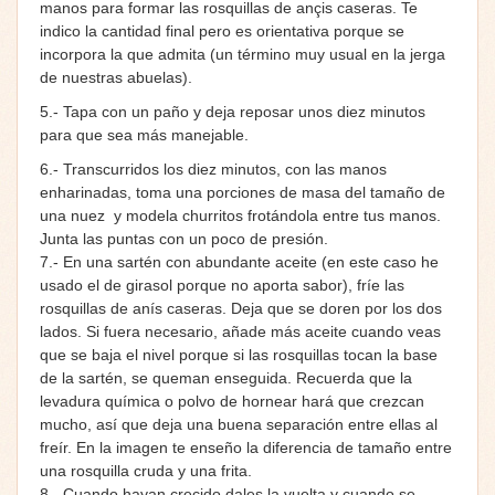
manos para formar las rosquillas de ançis caseras. Te
indico la cantidad final pero es orientativa porque se
incorpora la que admita (un término muy usual en la jerga
de nuestras abuelas).
5.- Tapa con un paño y deja reposar unos diez minutos
para que sea más manejable.
6.- Transcurridos los diez minutos, con las manos
enharinadas, toma una porciones de masa del tamaño de
una nuez y modela churritos frotándola entre tus manos.
Junta las puntas con un poco de presión.
7.- En una sartén con abundante aceite (en este caso he
usado el de girasol porque no aporta sabor), fríe las
rosquillas de anís caseras. Deja que se doren por los dos
lados. Si fuera necesario, añade más aceite cuando veas
que se baja el nivel porque si las rosquillas tocan la base
de la sartén, se queman enseguida. Recuerda que la
levadura química o polvo de hornear hará que crezcan
mucho, así que deja una buena separación entre ellas al
freír. En la imagen te enseño la diferencia de tamaño entre
una rosquilla cruda y una frita.
8.- Cuando hayan crecido dales la vuelta y cuando se