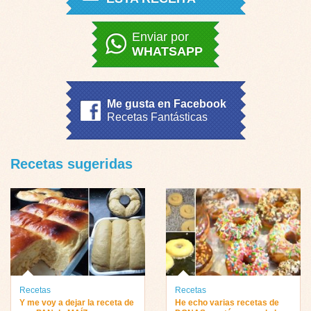
Enviar por
WHATSAPP
Me gusta en Facebook
Recetas Fantásticas
Recetas sugeridas
Recetas
Recetas
Y me voy a dejar la receta de
He echo varias recetas de