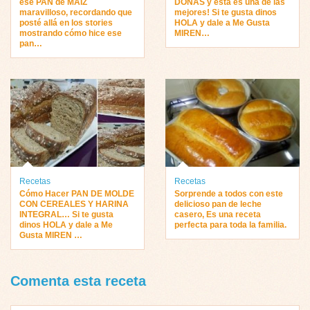
ese PAN de MAÍZ
DONAS y está es una de las
maravilloso, recordando que
mejores! Si te gusta dinos
posté allá en los stories
HOLA y dale a Me Gusta
mostrando cómo hice ese
MIREN…
pan…
Recetas
Recetas
Cómo Hacer PAN DE MOLDE
Sorprende a todos con este
CON CEREALES Y HARINA
delicioso pan de leche
INTEGRAL… Si te gusta
casero, Es una receta
dinos HOLA y dale a Me
perfecta para toda la familia.
Gusta MIREN …
Comenta esta receta