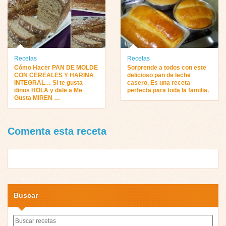
Recetas
Recetas
Cómo Hacer PAN DE MOLDE
Sorprende a todos con este
CON CEREALES Y HARINA
delicioso pan de leche
INTEGRAL… Si te gusta
casero, Es una receta
dinos HOLA y dale a Me
perfecta para toda la familia.
Gusta MIREN …
Comenta esta receta
Buscar