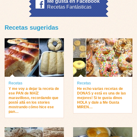
Me gusta en Facebook
Recetas Fantásticas
Recetas sugeridas
Recetas
Recetas
Y me voy a dejar la receta de
He echo varias recetas de
ese PAN de MAÍZ
DONAS y está es una de las
maravilloso, recordando que
mejores! Si te gusta dinos
posté allá en los stories
HOLA y dale a Me Gusta
mostrando cómo hice ese
MIREN…
pan…