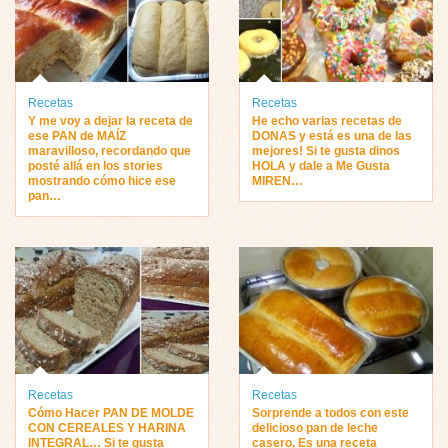
Recetas
Recetas
Y me voy a dejar la receta de
He echo varias recetas de
ese PAN de MAÍZ
DONAS y está es una de las
maravilloso, recordando que
mejores! Si te gusta dinos
posté allá en los stories
HOLA y dale a Me Gusta
mostrando cómo hice ese
MIREN…
pan…
Recetas
Recetas
Cómo Hacer PAN DE MOLDE
Sorprende a todos con este
CON CEREALES Y HARINA
delicioso pan de leche
INTEGRAL… Si te gusta
casero, Es una receta