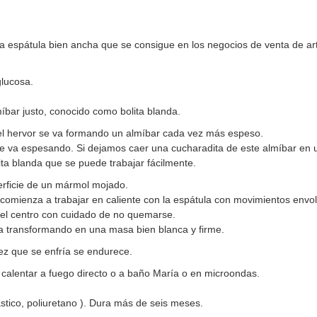
na espátula bien ancha que se consigue en los negocios de venta de ar
glucosa.
míbar justo, conocido como bolita blanda.
l hervor se va formando un almíbar cada vez más espeso.
n se va espesando. Si dejamos caer una cucharadita de este almíbar en
ita blanda que se puede trabajar fácilmente.
erficie de un mármol mojado.
comienza a trabajar en caliente con la espátula con movimientos envo
 el centro con cuidado de no quemarse.
a transformando en una masa bien blanca y firme.
ez que se enfría se endurece.
 calentar a fuego directo o a baño María o en microondas.
stico, poliuretano ). Dura más de seis meses.