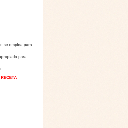
ue se emplea para
 apropiada para
c.
 RECETA