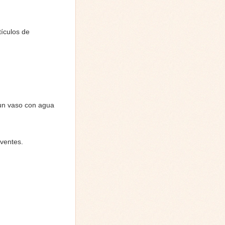
tículos de
 un vaso con agua
lventes.