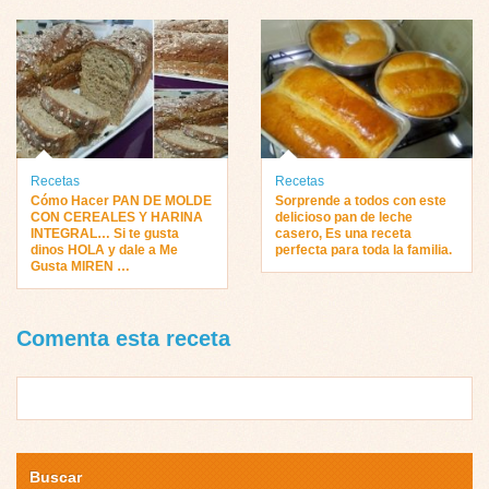
Recetas
Recetas
Cómo Hacer PAN DE MOLDE
Sorprende a todos con este
CON CEREALES Y HARINA
delicioso pan de leche
INTEGRAL… Si te gusta
casero, Es una receta
dinos HOLA y dale a Me
perfecta para toda la familia.
Gusta MIREN …
Comenta esta receta
Buscar