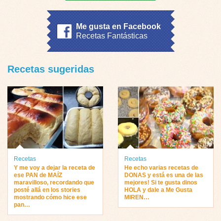
Me gusta en Facebook
Recetas Fantásticas
Recetas sugeridas
Recetas
Recetas
Y me voy a dejar la receta de
He echo varias recetas de
ese PAN de MAÍZ
DONAS y está es una de las
maravilloso, recordando que
mejores! Si te gusta dinos
posté allá en los stories
HOLA y dale a Me Gusta
mostrando cómo hice ese
MIREN…
pan…