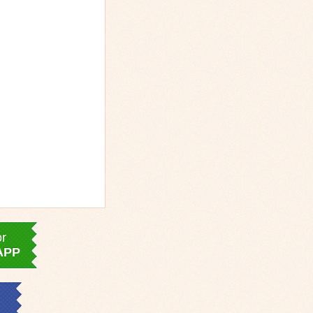
or
APP