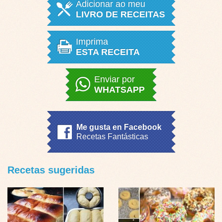
Adicionar ao meu
LIVRO DE RECEITAS
Imprima
ESTA RECEITA
Enviar por
WHATSAPP
Me gusta en Facebook
Recetas Fantásticas
Recetas sugeridas