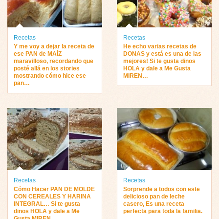
Recetas
Recetas
Y me voy a dejar la receta de
He echo varias recetas de
ese PAN de MAÍZ
DONAS y está es una de las
maravilloso, recordando que
mejores! Si te gusta dinos
posté allá en los stories
HOLA y dale a Me Gusta
mostrando cómo hice ese
MIREN…
pan…
Recetas
Recetas
Cómo Hacer PAN DE MOLDE
Sorprende a todos con este
CON CEREALES Y HARINA
delicioso pan de leche
INTEGRAL… Si te gusta
casero, Es una receta
dinos HOLA y dale a Me
perfecta para toda la familia.
Gusta MIREN …