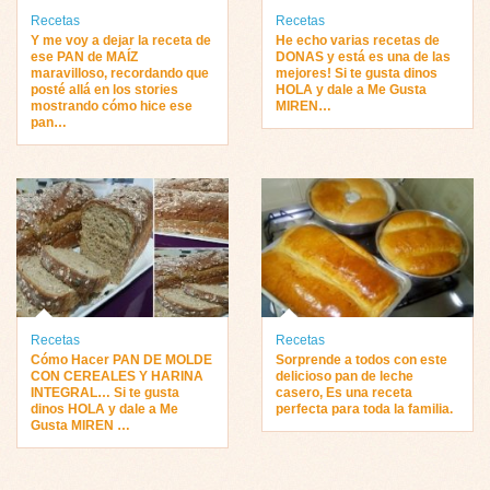
Recetas
Recetas
Y me voy a dejar la receta de
He echo varias recetas de
ese PAN de MAÍZ
DONAS y está es una de las
maravilloso, recordando que
mejores! Si te gusta dinos
posté allá en los stories
HOLA y dale a Me Gusta
mostrando cómo hice ese
MIREN…
pan…
Recetas
Recetas
Cómo Hacer PAN DE MOLDE
Sorprende a todos con este
CON CEREALES Y HARINA
delicioso pan de leche
INTEGRAL… Si te gusta
casero, Es una receta
dinos HOLA y dale a Me
perfecta para toda la familia.
Gusta MIREN …