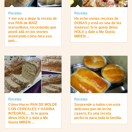
Recetas
Recetas
Y me voy a dejar la receta de
He echo varias recetas de
ese PAN de MAÍZ
DONAS y está es una de las
maravilloso, recordando que
mejores! Si te gusta dinos
posté allá en los stories
HOLA y dale a Me Gusta
mostrando cómo hice ese
MIREN…
pan…
Recetas
Recetas
Cómo Hacer PAN DE MOLDE
Sorprende a todos con este
CON CEREALES Y HARINA
delicioso pan de leche
INTEGRAL… Si te gusta
casero, Es una receta
dinos HOLA y dale a Me
perfecta para toda la familia.
Gusta MIREN …