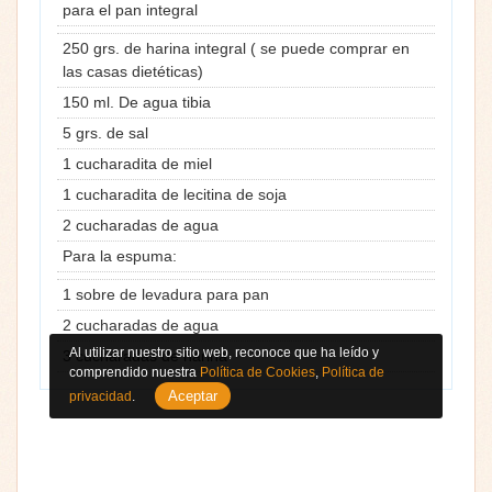
para el pan integral
250 grs. de harina integral ( se puede comprar en
las casas dietéticas)
150 ml. De agua tibia
5 grs. de sal
1 cucharadita de miel
1 cucharadita de lecitina de soja
2 cucharadas de agua
Para la espuma:
1 sobre de levadura para pan
2 cucharadas de agua
Al utilizar nuestro sitio web, reconoce que ha leído y
3 cucharadas de harina
comprendido nuestra
Política de Cookies
,
Política de
Aceptar
privacidad
.