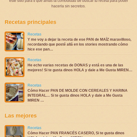
este sitio para ti que amas la comodidad de buscar tu receta para poder
hacerla sin secretos.
Recetas principales
Recetas
Y me voy a dejar la receta de ese PAN de MAÍZ maravilloso,
recordando que posté allá en los stories mostrando cómo
hice ese pan…
Recetas
He echo varias recetas de DONAS y está es una de las
mejores! Si te gusta dinos HOLA y dale a Me Gusta MIREN…
Recetas
Cómo Hacer PAN DE MOLDE CON CEREALES Y HARINA
INTEGRAL… Si te gusta dinos HOLA y dale a Me Gusta
MIREN …
Las mejores
Recetas
Cómo Hacer PAN FRANCÉS CASERO, Si te gusta dinos