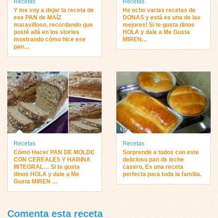
Recetas
Recetas
Y me voy a dejar la receta de
He echo varias recetas de
ese PAN de MAÍZ
DONAS y está es una de las
maravilloso, recordando que
mejores! Si te gusta dinos
posté allá en los stories
HOLA y dale a Me Gusta
mostrando cómo hice ese
MIREN…
pan…
Recetas
Recetas
Cómo Hacer PAN DE MOLDE
Sorprende a todos con este
CON CEREALES Y HARINA
delicioso pan de leche
INTEGRAL… Si te gusta
casero, Es una receta
dinos HOLA y dale a Me
perfecta para toda la familia.
Gusta MIREN …
Comenta esta receta