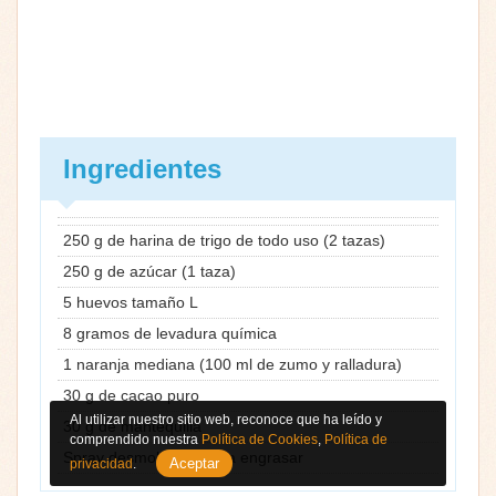
Ingredientes
250 g de harina de trigo de todo uso (2 tazas)
250 g de azúcar (1 taza)
5 huevos tamaño L
8 gramos de levadura química
1 naranja mediana (100 ml de zumo y ralladura)
30 g de cacao puro
Al utilizar nuestro sitio web, reconoce que ha leído y
30 g de mantequilla
comprendido nuestra
Política de Cookies
,
Política de
Spray desmoldante para engrasar
Aceptar
privacidad
.