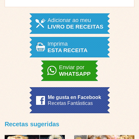
Adicionar ao meu
LIVRO DE RECEITAS
Imprima
ESTA RECEITA
Enviar por
WHATSAPP
Me gusta en Facebook
Recetas Fantásticas
Recetas sugeridas