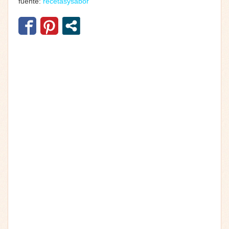
fuente:
recetasysabor