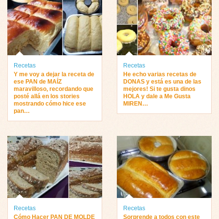
Recetas
Recetas
Y me voy a dejar la receta de
He echo varias recetas de
ese PAN de MAÍZ
DONAS y está es una de las
maravilloso, recordando que
mejores! Si te gusta dinos
posté allá en los stories
HOLA y dale a Me Gusta
mostrando cómo hice ese
MIREN…
pan…
Recetas
Recetas
Cómo Hacer PAN DE MOLDE
Sorprende a todos con este