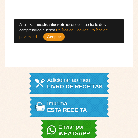
Al utilizar nuestro sitio web, reconoce que ha leído y
comprendido nuestra
Política de Cookies
,
Política de
Aceptar
privacidad
.
Adicionar ao meu
LIVRO DE RECEITAS
Imprima
ESTA RECEITA
Enviar por
WHATSAPP