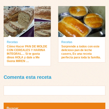
Recetas
Recetas
Cómo Hacer PAN DE MOLDE
Sorprende a todos con este
CON CEREALES Y HARINA
delicioso pan de leche
INTEGRAL… Si te gusta
casero, Es una receta
dinos HOLA y dale a Me
perfecta para toda la familia.
Gusta MIREN …
Comenta esta receta
Buscar