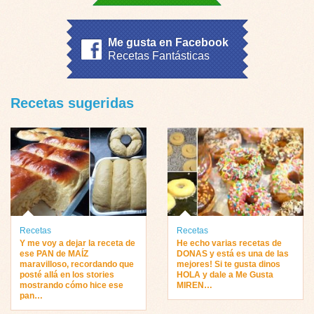
Me gusta en Facebook
Recetas Fantásticas
Recetas sugeridas
Recetas
Recetas
Y me voy a dejar la receta de
He echo varias recetas de
ese PAN de MAÍZ
DONAS y está es una de las
maravilloso, recordando que
mejores! Si te gusta dinos
posté allá en los stories
HOLA y dale a Me Gusta
mostrando cómo hice ese
MIREN…
pan…