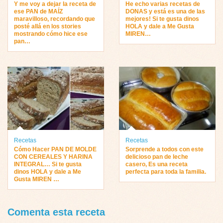
Y me voy a dejar la receta de
He echo varias recetas de
ese PAN de MAÍZ
DONAS y está es una de las
maravilloso, recordando que
mejores! Si te gusta dinos
posté allá en los stories
HOLA y dale a Me Gusta
mostrando cómo hice ese
MIREN…
pan…
Recetas
Recetas
Cómo Hacer PAN DE MOLDE
Sorprende a todos con este
CON CEREALES Y HARINA
delicioso pan de leche
INTEGRAL… Si te gusta
casero, Es una receta
dinos HOLA y dale a Me
perfecta para toda la familia.
Gusta MIREN …
Comenta esta receta