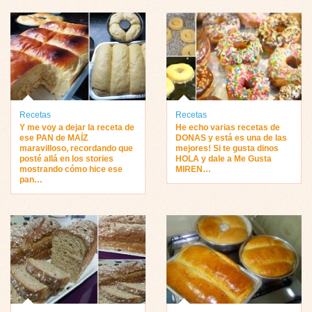
Recetas
Recetas
Y me voy a dejar la receta de
He echo varias recetas de
ese PAN de MAÍZ
DONAS y está es una de las
maravilloso, recordando que
mejores! Si te gusta dinos
posté allá en los stories
HOLA y dale a Me Gusta
mostrando cómo hice ese
MIREN…
pan…