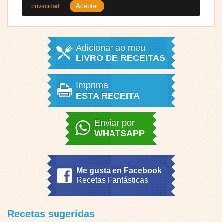
Aceptar
privacidad
.
Adicionar ao meu
LIVRO DE RECEITAS
Imprima
ESTA RECEITA
Enviar por
WHATSAPP
Me gusta en Facebook
Recetas Fantásticas
Recetas sugeridas