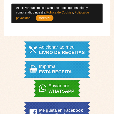
Al utilizar nuestro sitio web, reconoce que ha leído y
comprendido nuestra
Política de Cookies
,
Política de
Aceptar
privacidad
.
Adicionar ao meu
LIVRO DE RECEITAS
Imprima
ESTA RECEITA
Enviar por
WHATSAPP
Me gusta en Facebook