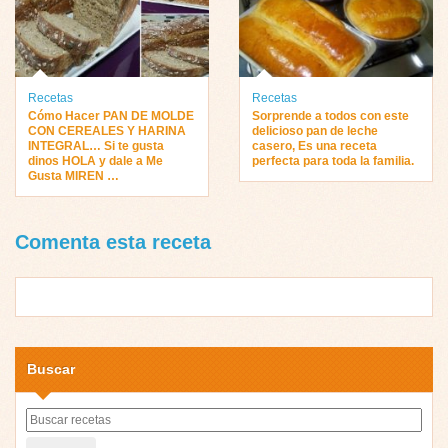
Recetas
Recetas
Cómo Hacer PAN DE MOLDE
Sorprende a todos con este
CON CEREALES Y HARINA
delicioso pan de leche
INTEGRAL… Si te gusta
casero, Es una receta
dinos HOLA y dale a Me
perfecta para toda la familia.
Gusta MIREN …
Comenta esta receta
Buscar