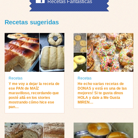
Recetas Fantásticas
Recetas sugeridas
Recetas
Recetas
Y me voy a dejar la receta de
He echo varias recetas de
ese PAN de MAÍZ
DONAS y está es una de las
maravilloso, recordando que
mejores! Si te gusta dinos
posté allá en los stories
HOLA y dale a Me Gusta
mostrando cómo hice ese
MIREN…
pan…