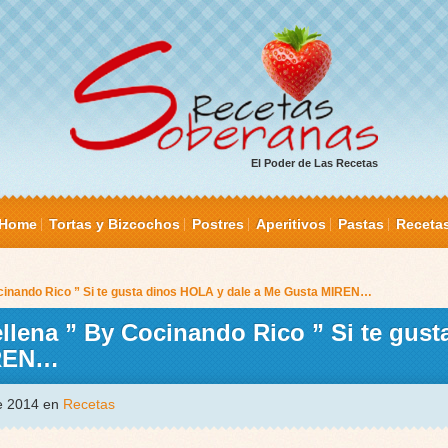
El Poder de Las Recetas
Home
Tortas y Bizcochos
Postres
Aperitivos
Pastas
Receta
cinando Rico ” Si te gusta dinos HOLA y dale a Me Gusta MIREN…
lena ” By Cocinando Rico ” Si te gust
IREN…
de 2014 en
Recetas