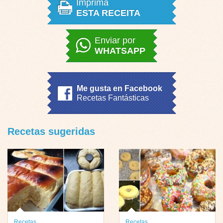
Imprima
ESTA RECEITA
Enviar por
WHATSAPP
Me gusta en Facebook
Recetas Fantásticas
Recetas sugeridas
Recetas
Recetas