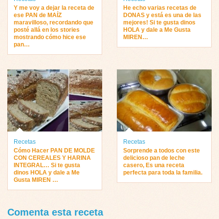
Y me voy a dejar la receta de
He echo varias recetas de
ese PAN de MAÍZ
DONAS y está es una de las
maravilloso, recordando que
mejores! Si te gusta dinos
posté allá en los stories
HOLA y dale a Me Gusta
mostrando cómo hice ese
MIREN…
pan…
Recetas
Recetas
Cómo Hacer PAN DE MOLDE
Sorprende a todos con este
CON CEREALES Y HARINA
delicioso pan de leche
INTEGRAL… Si te gusta
casero, Es una receta
dinos HOLA y dale a Me
perfecta para toda la familia.
Gusta MIREN …
Comenta esta receta