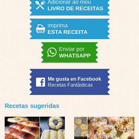
Adicionar ao meu
LIVRO DE RECEITAS
Imprima
ESTA RECEITA
Enviar por
WHATSAPP
Me gusta en Facebook
Recetas Fantásticas
Recetas sugeridas