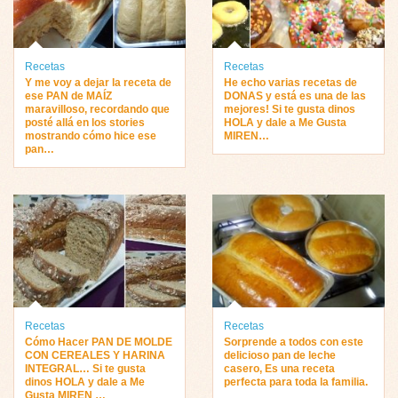
Recetas
Recetas
Y me voy a dejar la receta de
He echo varias recetas de
ese PAN de MAÍZ
DONAS y está es una de las
maravilloso, recordando que
mejores! Si te gusta dinos
posté allá en los stories
HOLA y dale a Me Gusta
mostrando cómo hice ese
MIREN…
pan…
Recetas
Recetas
Cómo Hacer PAN DE MOLDE
Sorprende a todos con este
CON CEREALES Y HARINA
delicioso pan de leche
INTEGRAL… Si te gusta
casero, Es una receta
dinos HOLA y dale a Me
perfecta para toda la familia.
Gusta MIREN …