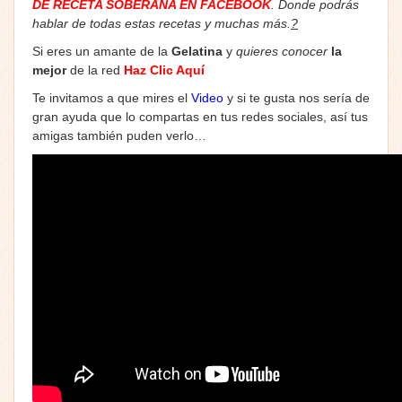
DE RECETA SOBERANA EN FACEBOOK
. Donde podrás
hablar de todas estas recetas y muchas más.
?
Si eres un amante de la
Gelatina
y
quieres conocer
la
mejor
de la red
Haz Clic Aquí
Te invitamos a que mires el
Video
y si te gusta nos sería de
gran ayuda que lo compartas en tus redes sociales, así tus
amigas también puden verlo…