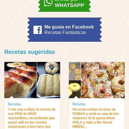
WHATSAPP
Me gusta en Facebook
Recetas Fantásticas
Recetas sugeridas
Recetas
Recetas
Y me voy a dejar la receta de
He echo varias recetas de
ese PAN de MAÍZ
DONAS y está es una de las
maravilloso, recordando que
mejores! Si te gusta dinos
posté allá en los stories
HOLA y dale a Me Gusta
mostrando cómo hice ese
MIREN…