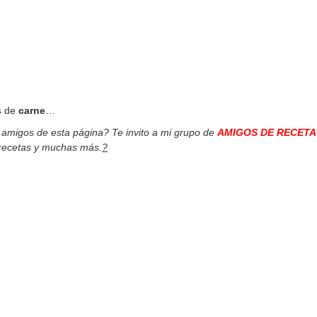
s
de
carne
…
s amigos de esta página? Te invito a mi grupo de
AMIGOS DE RECETA
 recetas y muchas más.
?