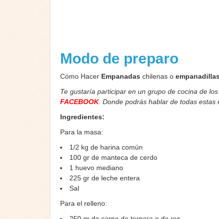
Modo de preparo
Cómo Hacer
Empanadas
chilenas o
empanadilla
Te gustaría participar en un grupo de cocina de lo
FACEBOOK
. Donde podrás hablar de todas estas
Ingredientes:
Para la masa:
1/2 kg de harina común
100 gr de manteca de cerdo
1 huevo mediano
225 gr de leche entera
Sal
Para el relleno:
250 gr de carne de ternera o de res