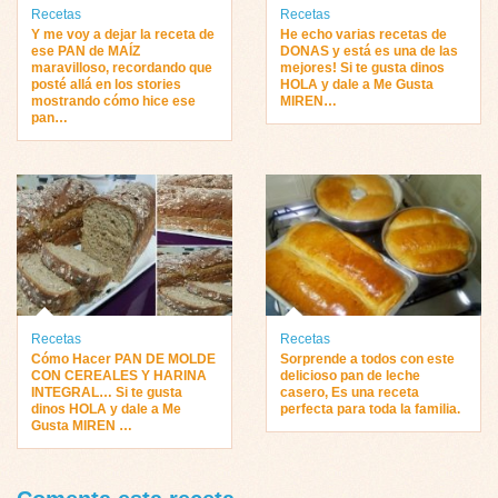
Recetas
Recetas
Y me voy a dejar la receta de
He echo varias recetas de
ese PAN de MAÍZ
DONAS y está es una de las
maravilloso, recordando que
mejores! Si te gusta dinos
posté allá en los stories
HOLA y dale a Me Gusta
mostrando cómo hice ese
MIREN…
pan…
Recetas
Recetas
Cómo Hacer PAN DE MOLDE
Sorprende a todos con este
CON CEREALES Y HARINA
delicioso pan de leche
INTEGRAL… Si te gusta
casero, Es una receta
dinos HOLA y dale a Me
perfecta para toda la familia.
Gusta MIREN …