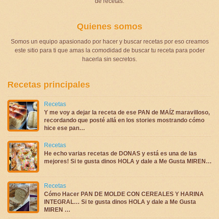
de recetas.
Quienes somos
Somos un equipo apasionado por hacer y buscar recetas por eso creamos
este sitio para ti que amas la comodidad de buscar tu receta para poder
hacerla sin secretos.
Recetas principales
Recetas
Y me voy a dejar la receta de ese PAN de MAÍZ maravilloso,
recordando que posté allá en los stories mostrando cómo
hice ese pan…
Recetas
He echo varias recetas de DONAS y está es una de las
mejores! Si te gusta dinos HOLA y dale a Me Gusta MIREN…
Recetas
Cómo Hacer PAN DE MOLDE CON CEREALES Y HARINA
INTEGRAL… Si te gusta dinos HOLA y dale a Me Gusta
MIREN …