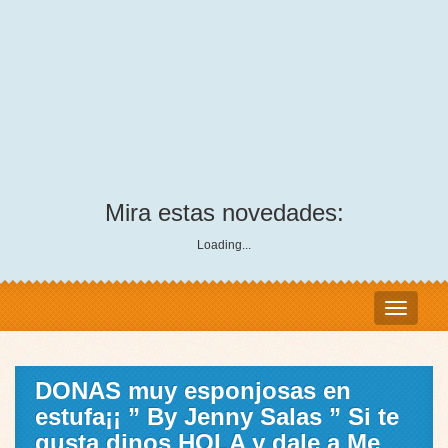
Mira estas novedades:
Loading...
DONAS muy esponjosas en
estufa¡¡ ” By Jenny Salas ” Si te
gusta dinos HOLA y dale a Me