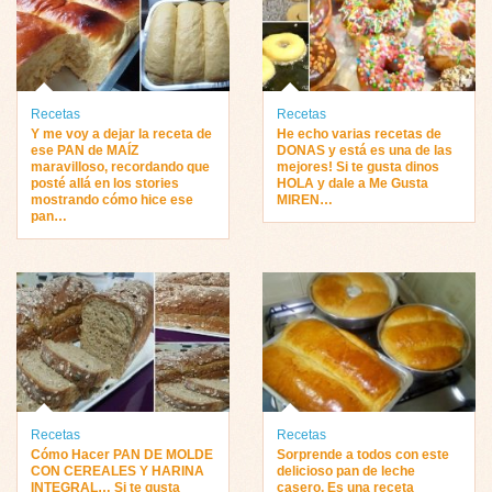
Recetas
Recetas
Y me voy a dejar la receta de
He echo varias recetas de
ese PAN de MAÍZ
DONAS y está es una de las
maravilloso, recordando que
mejores! Si te gusta dinos
posté allá en los stories
HOLA y dale a Me Gusta
mostrando cómo hice ese
MIREN…
pan…
Recetas
Recetas
Cómo Hacer PAN DE MOLDE
Sorprende a todos con este
CON CEREALES Y HARINA
delicioso pan de leche
INTEGRAL… Si te gusta
casero, Es una receta