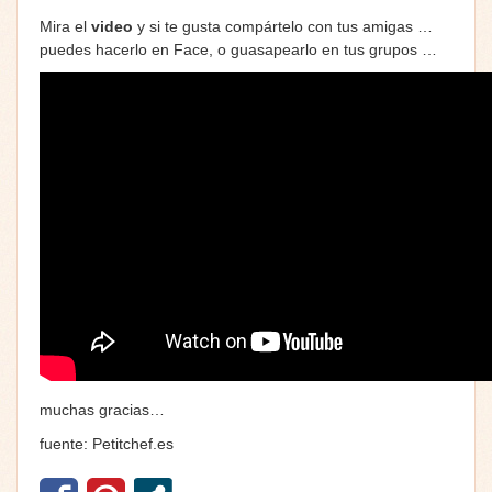
Mira el
video
y si te gusta compártelo con tus amigas …
puedes hacerlo en Face, o guasapearlo en tus grupos …
muchas gracias…
fuente: Petitchef.es