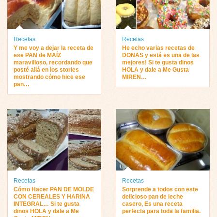
Recetas
Recetas
Y me voy a dejar la receta de
He echo varias recetas de
ese PAN de MAÍZ
DONAS y está es una de las
maravilloso, recordando que
mejores! Si te gusta dinos
posté allá en los stories
HOLA y dale a Me Gusta
mostrando cómo hice ese
MIREN…
pan…
Recetas
Recetas
Cómo Hacer PAN DE MOLDE
Sorprende a todos con este
CON CEREALES Y HARINA
delicioso pan de leche
INTEGRAL… Si te gusta
casero, Es una receta
dinos HOLA y dale a Me
perfecta para toda la familia.