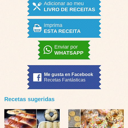
Adicionar ao meu
LIVRO DE RECEITAS
Imprima
ESTA RECEITA
Enviar por
WHATSAPP
Me gusta en Facebook
Recetas Fantásticas
Recetas sugeridas