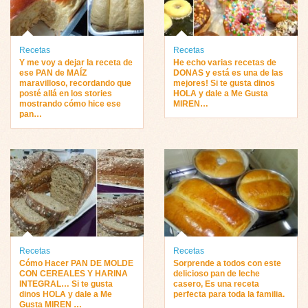
Recetas
Recetas
Y me voy a dejar la receta de
He echo varias recetas de
ese PAN de MAÍZ
DONAS y está es una de las
maravilloso, recordando que
mejores! Si te gusta dinos
posté allá en los stories
HOLA y dale a Me Gusta
mostrando cómo hice ese
MIREN…
pan…
Recetas
Recetas
Cómo Hacer PAN DE MOLDE
Sorprende a todos con este
CON CEREALES Y HARINA
delicioso pan de leche
INTEGRAL… Si te gusta
casero, Es una receta
dinos HOLA y dale a Me
perfecta para toda la familia.
Gusta MIREN …