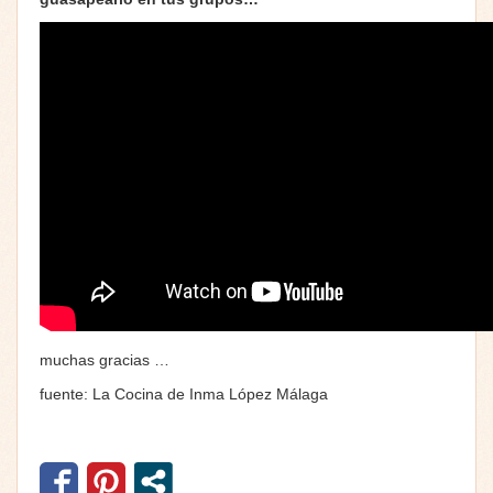
muchas gracias …
fuente: La Cocina de Inma López Málaga