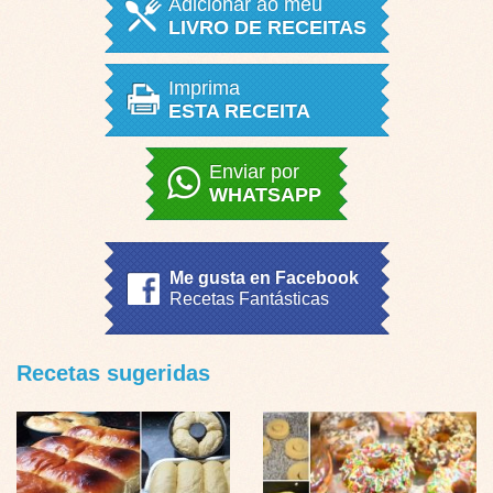
Adicionar ao meu
LIVRO DE RECEITAS
Imprima
ESTA RECEITA
Enviar por
WHATSAPP
Me gusta en Facebook
Recetas Fantásticas
Recetas sugeridas