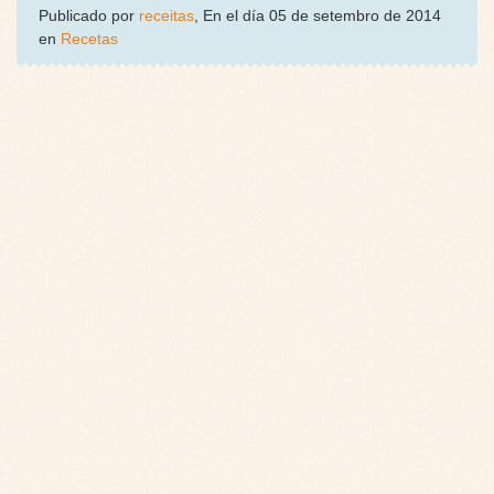
Publicado por
receitas
, En el día 05 de setembro de 2014
en
Recetas