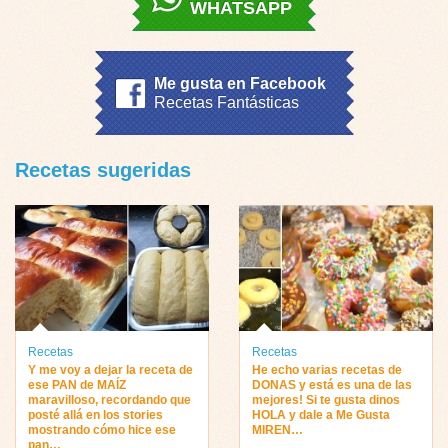
WHATSAPP
Me gusta en Facebook
Recetas Fantásticas
Recetas sugeridas
Recetas
Recetas
Y me voy a dejar la receta de
He echo varias recetas de
ese PAN de MAÍZ
DONAS y está es una de las
maravilloso, recordando que
mejores! Si te gusta dinos
posté allá en los stories
HOLA y dale a Me Gusta
mostrando cómo hice ese
MIREN…
pan…