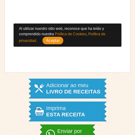
Al utilizar nuestro sitio web, reconoce que ha leído y
comprendido nuestra
Política de Cookies
,
Política de
Aceptar
privacidad
.
Adicionar ao meu
LIVRO DE RECEITAS
Imprima
ESTA RECEITA
Enviar por