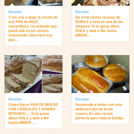
Recetas
Recetas
Y me voy a dejar la receta de
He echo varias recetas de
ese PAN de MAÍZ
DONAS y está es una de las
maravilloso, recordando que
mejores! Si te gusta dinos
posté allá en los stories
HOLA y dale a Me Gusta
mostrando cómo hice ese
MIREN…
pan…
Recetas
Recetas
Cómo Hacer PAN DE MOLDE
Sorprende a todos con este
CON CEREALES Y HARINA
delicioso pan de leche
INTEGRAL… Si te gusta
casero, Es una receta
dinos HOLA y dale a Me
perfecta para toda la familia.
Gusta MIREN …