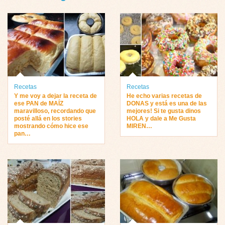
Recetas
Recetas
Y me voy a dejar la receta de
He echo varias recetas de
ese PAN de MAÍZ
DONAS y está es una de las
maravilloso, recordando que
mejores! Si te gusta dinos
posté allá en los stories
HOLA y dale a Me Gusta
mostrando cómo hice ese
MIREN…
pan…