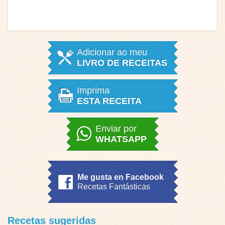
Adicionar ao meu
LIVRO DE RECEITAS
Imprima
ESTA RECEITA
Enviar por
WHATSAPP
Me gusta en Facebook
Recetas Fantásticas
Recetas sugeridas