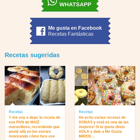
WHATSAPP
Me gusta en Facebook
Recetas Fantásticas
Recetas sugeridas
Recetas
Recetas
Y me voy a dejar la receta de
He echo varias recetas de
ese PAN de MAÍZ
DONAS y está es una de las
maravilloso, recordando que
mejores! Si te gusta dinos
posté allá en los stories
HOLA y dale a Me Gusta
mostrando cómo hice ese
MIREN…