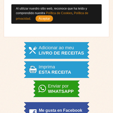
Al utilizar nuestro sitio web, reconoce que ha leído y
comprendido nuestra
Política de Cookies
,
Política de
Aceptar
privacidad
.
Adicionar ao meu
LIVRO DE RECEITAS
Imprima
ESTA RECEITA
Enviar por
WHATSAPP
Me gusta en Facebook