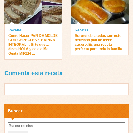
Recetas
Recetas
Cómo Hacer PAN DE MOLDE
Sorprende a todos con este
CON CEREALES Y HARINA
delicioso pan de leche
INTEGRAL… Si te gusta
casero, Es una receta
dinos HOLA y dale a Me
perfecta para toda la familia.
Gusta MIREN …
Comenta esta receta
Buscar