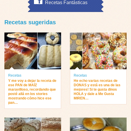
Recetas Fantásticas
Recetas sugeridas
Recetas
Recetas
Y me voy a dejar la receta de
He echo varias recetas de
ese PAN de MAÍZ
DONAS y está es una de las
maravilloso, recordando que
mejores! Si te gusta dinos
posté allá en los stories
HOLA y dale a Me Gusta
mostrando cómo hice ese
MIREN…
pan…