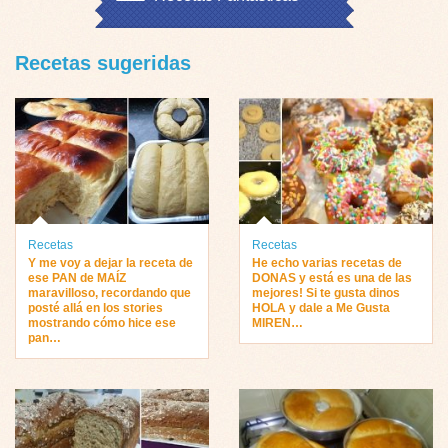
Recetas sugeridas
Recetas
Recetas
Y me voy a dejar la receta de
He echo varias recetas de
ese PAN de MAÍZ
DONAS y está es una de las
maravilloso, recordando que
mejores! Si te gusta dinos
posté allá en los stories
HOLA y dale a Me Gusta
mostrando cómo hice ese
MIREN…
pan…