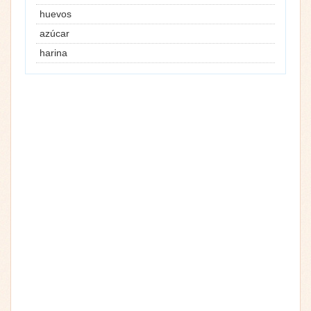
huevos
azúcar
harina