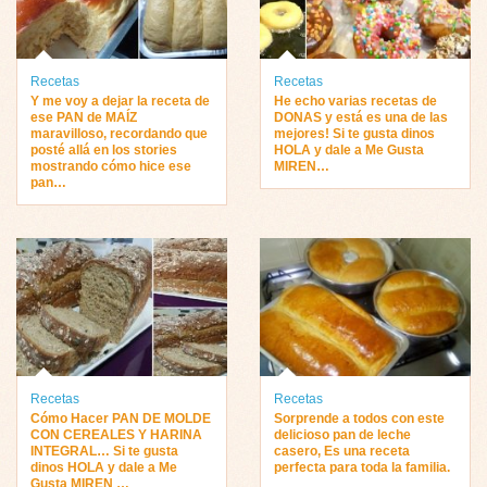
Recetas
Recetas
Y me voy a dejar la receta de
He echo varias recetas de
ese PAN de MAÍZ
DONAS y está es una de las
maravilloso, recordando que
mejores! Si te gusta dinos
posté allá en los stories
HOLA y dale a Me Gusta
mostrando cómo hice ese
MIREN…
pan…
Recetas
Recetas
Cómo Hacer PAN DE MOLDE
Sorprende a todos con este
CON CEREALES Y HARINA
delicioso pan de leche
INTEGRAL… Si te gusta
casero, Es una receta
dinos HOLA y dale a Me
perfecta para toda la familia.
Gusta MIREN …