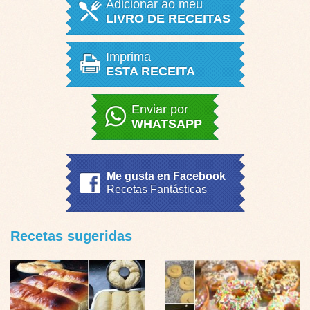
Adicionar ao meu
LIVRO DE RECEITAS
Imprima
ESTA RECEITA
Enviar por
WHATSAPP
Me gusta en Facebook
Recetas Fantásticas
Recetas sugeridas