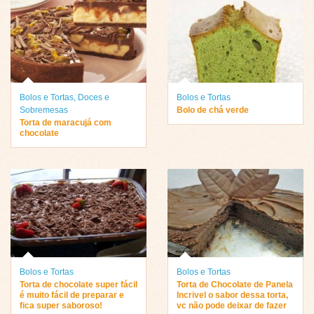
Bolos e Tortas
,
Doces e
Bolos e Tortas
Sobremesas
Bolo de chá verde
Torta de maracujá com
chocolate
Bolos e Tortas
Bolos e Tortas
Torta de chocolate super fácil
Torta de Chocolate de Panela
é muito fácil de preparar e
Incrivel o sabor dessa torta,
fica super saboroso!
vc não pode deixar de fazer