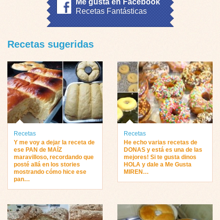
Me gusta en Facebook
Recetas Fantásticas
Recetas sugeridas
Recetas
Recetas
Y me voy a dejar la receta de
He echo varias recetas de
ese PAN de MAÍZ
DONAS y está es una de las
maravilloso, recordando que
mejores! Si te gusta dinos
posté allá en los stories
HOLA y dale a Me Gusta
mostrando cómo hice ese
MIREN…
pan…