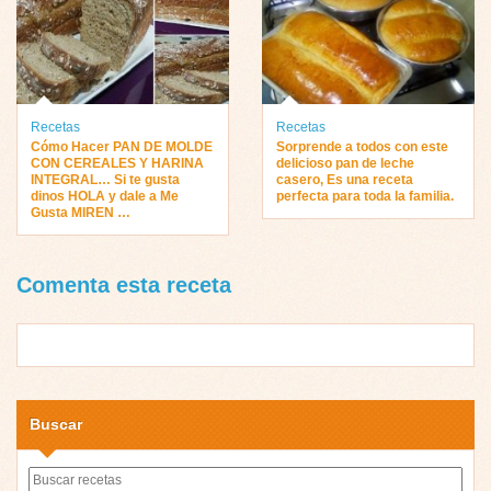
Recetas
Recetas
Cómo Hacer PAN DE MOLDE
Sorprende a todos con este
CON CEREALES Y HARINA
delicioso pan de leche
INTEGRAL… Si te gusta
casero, Es una receta
dinos HOLA y dale a Me
perfecta para toda la familia.
Gusta MIREN …
Comenta esta receta
Buscar