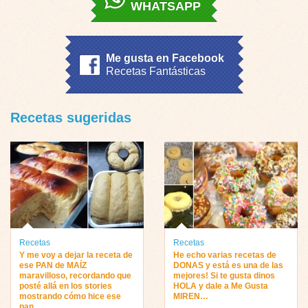
WHATSAPP
Me gusta en Facebook
Recetas Fantásticas
Recetas sugeridas
Recetas
Recetas
Y me voy a dejar la receta de
He echo varias recetas de
ese PAN de MAÍZ
DONAS y está es una de las
maravilloso, recordando que
mejores! Si te gusta dinos
posté allá en los stories
HOLA y dale a Me Gusta
mostrando cómo hice ese
MIREN…
pan…