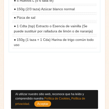
● 5 Huevos L (o 6 talla M)
● 150g (2/3 taza) Azúcar blanco normal
● Pizca de sal
● 1 Cdta (tsp) Extracto o Esencia de vainilla (Se
puede sustituir por ralladura de limón o de naranja)
● 150g (1 taza + 1 Cda) Harina de trigo común todo
uso
Al utilizar nuestro sitio web, reconoce que ha leído y
comprendido nuestra
Política de Cookies
,
Política de
Aceptar
privacidad
.