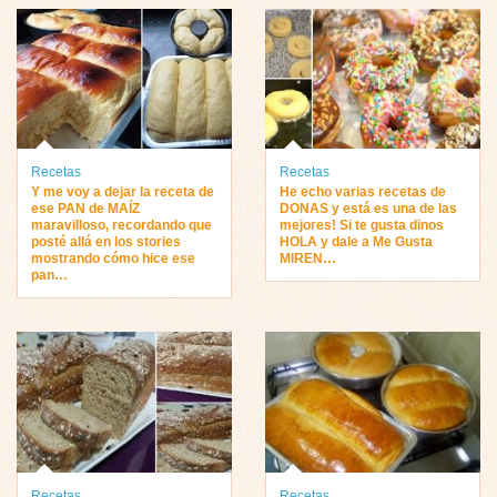
Recetas
Recetas
Y me voy a dejar la receta de
He echo varias recetas de
ese PAN de MAÍZ
DONAS y está es una de las
maravilloso, recordando que
mejores! Si te gusta dinos
posté allá en los stories
HOLA y dale a Me Gusta
mostrando cómo hice ese
MIREN…
pan…
Recetas
Recetas