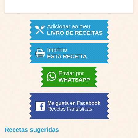
Adicionar ao meu
LIVRO DE RECEITAS
Imprima
ESTA RECEITA
Enviar por
WHATSAPP
Me gusta en Facebook
Recetas Fantásticas
Recetas sugeridas