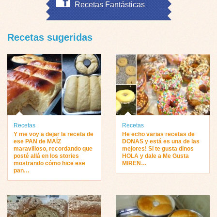
Recetas Fantásticas
Recetas sugeridas
Recetas
Recetas
Y me voy a dejar la receta de
He echo varias recetas de
ese PAN de MAÍZ
DONAS y está es una de las
maravilloso, recordando que
mejores! Si te gusta dinos
posté allá en los stories
HOLA y dale a Me Gusta
mostrando cómo hice ese
MIREN…
pan…