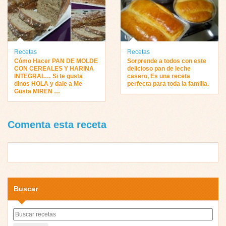
Recetas
Recetas
Cómo Hacer PAN DE MOLDE
Sorprende a todos con este
CON CEREALES Y HARINA
delicioso pan de leche
INTEGRAL… Si te gusta
casero, Es una receta
dinos HOLA y dale a Me
perfecta para toda la familia.
Gusta MIREN …
Comenta esta receta
Buscar