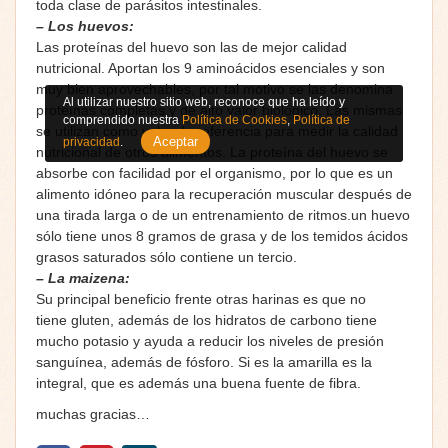
toda clase de parásitos intestinales.
– Los huevos:
Las proteínas del huevo son las de mejor calidad
nutricional. Aportan los 9 aminoácidos esenciales y son
muy bien aprovechables, por tal motivo se las denomina
Al utilizar nuestro sitio web, reconoce que ha leído y
proteínas completas y de alto valor biológico. Las mismas
comprendido nuestra
Política de Cookies
,
Política de
se utilizan como valor de referencia para medir la calidad
Aceptar
privacidad
.
nutricional de otros alimentos. La proteína del huevo se
absorbe con facilidad por el organismo, por lo que es un
alimento idóneo para la recuperación muscular después de
una tirada larga o de un entrenamiento de ritmos.un huevo
sólo tiene unos 8 gramos de grasa y de los temidos ácidos
grasos saturados sólo contiene un tercio.
– La maizena:
Su principal beneficio frente otras harinas es que no
tiene gluten, además de los hidratos de carbono tiene
mucho potasio y ayuda a reducir los niveles de presión
sanguínea, además de fósforo. Si es la amarilla es la
integral, que es además una buena fuente de fibra.
muchas gracias…